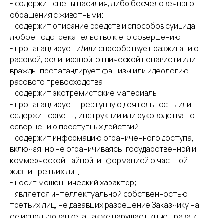
- содержит сцены насилия, либо бесчеловечного
обращения с животными;
- содержит описание средств и способов суицида,
любое подстрекательство к его совершению;
- пропагандирует и/или способствует разжиганию
расовой, религиозной, этнической ненависти или
вражды, пропагандирует фашизм или идеологию
расового превосходства;
- содержит экстремистские материалы;
- пропагандирует преступную деятельность или
содержит советы, инструкции или руководства по
совершению преступных действий;
- содержит информацию ограниченного доступа,
включая, но не ограничиваясь, государственной и
коммерческой тайной, информацией о частной
жизни третьих лиц;
- носит мошеннический характер;
- является интеллектуальной собственностью
третьих лиц, не дававших разрешение Заказчику на
ее использование, а также нарушает иные права и